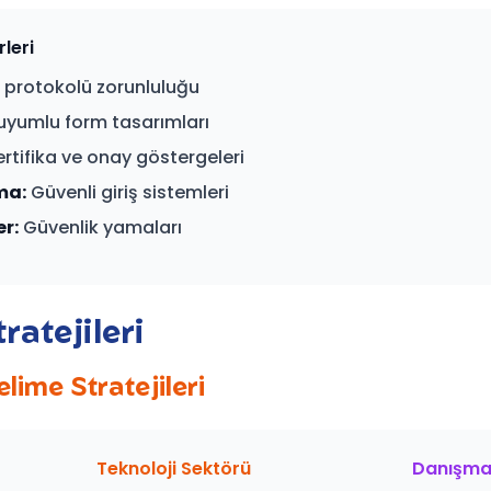
rleri
protokolü zorunluluğu
yumlu form tasarımları
rtifika ve onay göstergeleri
ma:
Güvenli giriş sistemleri
r:
Güvenlik yamaları
ratejileri
lime Stratejileri
Teknoloji Sektörü
Danışman