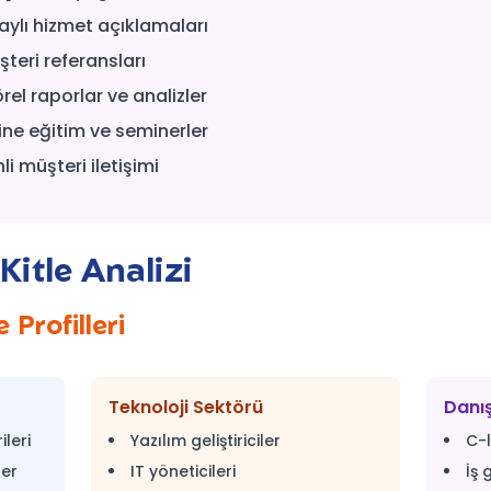
ylı hizmet açıklamaları
teri referansları
rel raporlar ve analizler
ine eğitim ve seminerler
i müşteri iletişimi
Kitle Analizi
 Profilleri
Teknoloji Sektörü
Danı
ileri
Yazılım geliştiriciler
C-l
ler
IT yöneticileri
İş 