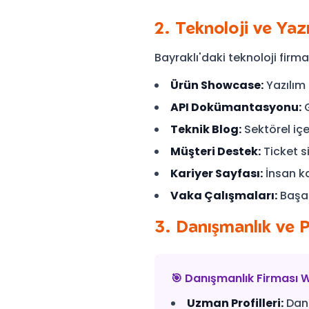
2. Teknoloji ve Yazı
Bayraklı'daki teknoloji firmal
Ürün Showcase:
Yazılım
API Dokümantasyonu:
G
Teknik Blog:
Sektörel içe
Müşteri Destek:
Ticket s
Kariyer Sayfası:
İnsan ka
Vaka Çalışmaları:
Başarı
3. Danışmanlık ve 
🎯 Danışmanlık Firması W
Uzman Profilleri:
Danı