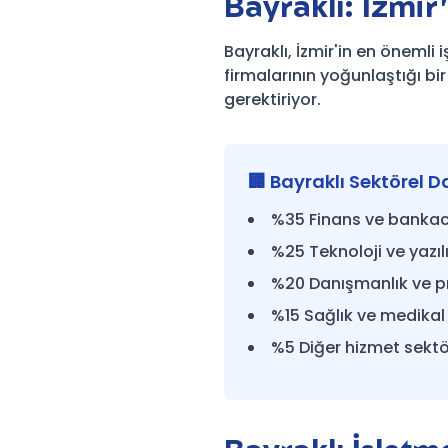
Bayraklı: İzmir
Bayraklı, İzmir'in en önemli 
firmalarının yoğunlaştığı bi
gerektiriyor.
🏢 Bayraklı Sektörel D
%35 Finans ve bankacı
%25 Teknoloji ve yazılı
%20 Danışmanlık ve p
%15 Sağlık ve medikal
%5 Diğer hizmet sektör