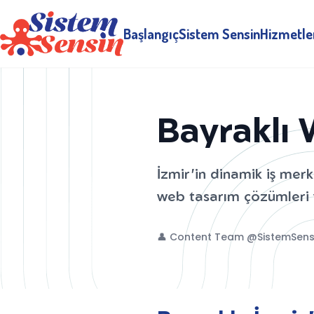
Başlangıç
Sistem Sensin
Hizmetle
Bayraklı
İzmir'in dinamik iş merk
web tasarım çözümleri v
👤 Content Team @SistemSens