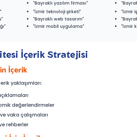
"Bayraklı yazılım firması"
"Bayra
"
"İzmir teknoloji şirketi"
"İzmir 
u"
"Bayraklı web tasarım"
"Bayrak
ğı"
"İzmir mobil uygulama"
"İzmir
esi İçerik Stratejisi
in İçerik
çerik yaklaşımları:
açıklamaları
nomik değerlendirmeler
 ve vaka çalışmaları
 ve rehberler