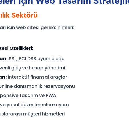
eleri İçin Web Tasarım Stratejil
ılık Sektörü
arı için web sitesi gereksinimleri:
si Özellikleri:
arı:
SSL, PCI DSS uyumluluğu
enli giriş ve hesap yönetimi
rı:
İnteraktif finansal araçlar
nline danışmanlık rezervasyonu
ponsive tasarım ve PWA
ve yasal düzenlemelere uyum
uslararası müşteri hizmetleri