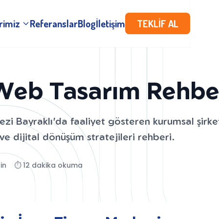
rimiz
Referanslar
Blog
İletişim
TEKLİF AL
 Web Tasarım Rehbe
ezi Bayraklı'da faaliyet gösteren kurumsal şirke
e dijital dönüşüm stratejileri rehberi.
in
⏱️ 12 dakika okuma