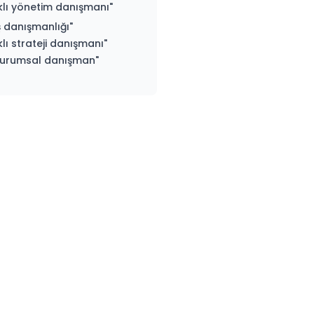
klı yönetim danışmanı"
iş danışmanlığı"
lı strateji danışmanı"
 kurumsal danışman"