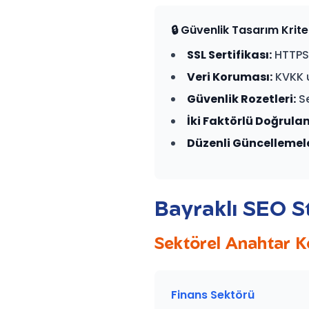
🔒 Güvenlik Tasarım Krite
SSL Sertifikası:
HTTPS 
Veri Koruması:
KVKK u
Güvenlik Rozetleri:
Se
İki Faktörlü Doğrula
Düzenli Güncellemele
Bayraklı SEO St
Sektörel Anahtar Ke
Finans Sektörü