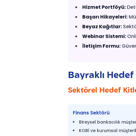
Hizmet Portföyü:
Deta
Başarı Hikayeleri:
Müş
Beyaz Kağıtlar:
Sektö
Webinar Sistemi:
Onl
İletişim Formu:
Güvenl
Bayraklı Hedef 
Sektörel Hedef Kitle
Finans Sektörü
Bireysel bankacılık müşter
KOBİ ve kurumsal müşteri