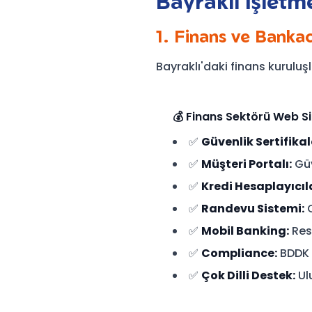
Bayraklı İşletm
1. Finans ve Bankac
Bayraklı'daki finans kuruluşl
💰 Finans Sektörü Web Site
✅
Güvenlik Sertifikal
✅
Müşteri Portalı:
Güv
✅
Kredi Hesaplayıcıla
✅
Randevu Sistemi:
O
✅
Mobil Banking:
Res
✅
Compliance:
BDDK 
✅
Çok Dilli Destek:
Ul